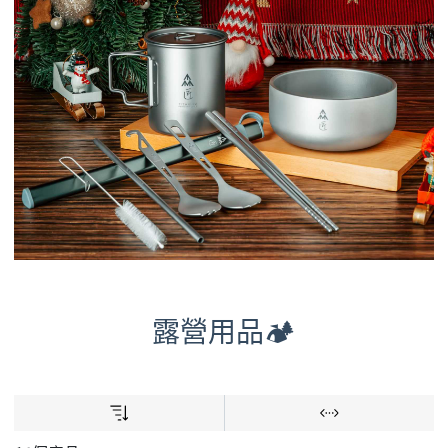
露營用品🏕️