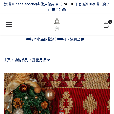
選購 X-pac Sacoche時 使用優惠碼【
PATCH
】即減$10換購【獅子
山布章】🦁
0
🚚於本小店購物滿
$800
可享運費全免！
主頁
功能系列
露營用品🏕️