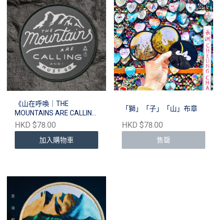
《山在呼喚｜THE
「獅」「子」「山」布章
MOUNTAINS ARE CALLING
AND I MUST GO》布章
HKD $78.00
HKD $78.00
加入購物車
售罄