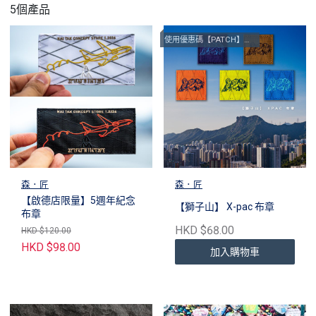
5個產品
使用優惠碼【PATCH】減$10即換購【獅子山布章】
森．匠
森．匠
【啟德店限量】5週年紀念
【獅子山】 X-pac 布章
布章
HKD $68.00
HKD $120.00
HKD $98.00
加入購物車