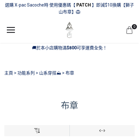
選購 X-pac Sacoche時 使用優惠碼【
PATCH
】即減$10換購【獅子
山布章】🦁
0
🚚於本小店購物滿
$800
可享運費全免！
主頁
功能系列
山系穿搭⛰️
布章
布章