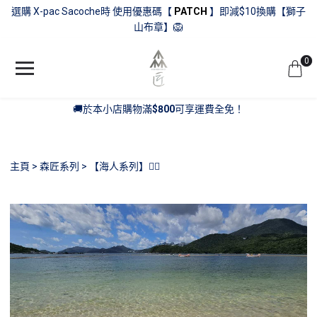
選購 X-pac Sacoche時 使用優惠碼【
PATCH
】即減$10換購【獅子
山布章】🦁
0
🚚於本小店購物滿
$800
可享運費全免！
主頁
森匠系列
【海人系列】🧜‍♂️