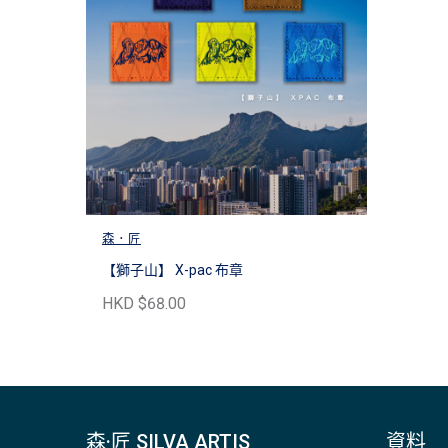
森．匠
【獅子山】 X-pac 布章
HKD $68.00
森·匠 SILVA ARTIS
資料