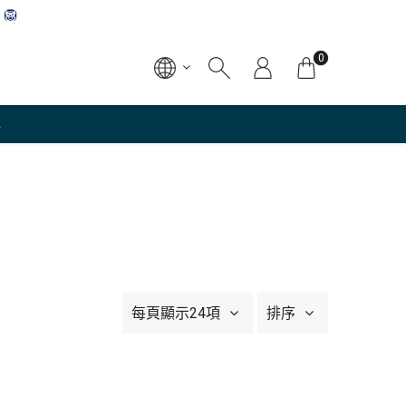
🦁
0
事
每頁顯示24項
排序