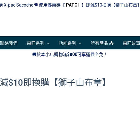
購 X-pac Sacoche時 使用優惠碼【
PATCH
】即減$10換購【獅子山布章】
聯絡我們
森匠系列
功能系列
所有產品 📥
森匠故
🚚於本小店購物滿
$800
可享運費全免！
H】減$10即換購【獅子山布章】